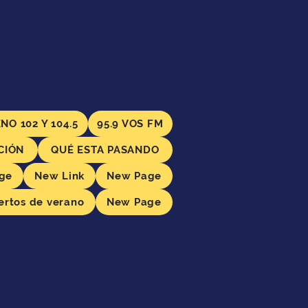
NO 102 Y 104.5
95.9 VOS FM
CIÓN
QUÉ ESTA PASANDO
ge
New Link
New Page
ertos de verano
New Page