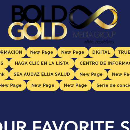
ORMACIÓN
New Page
New Page
DIGITAL
TRUE
AS
HAGA CLIC EN LA LISTA
CENTRO DE INFORMA
nk
SEA AUDAZ ELIJA SALUD
New Page
New Pa
New Page
New Page
New Page
Serie de conci
UR FAVORITE 