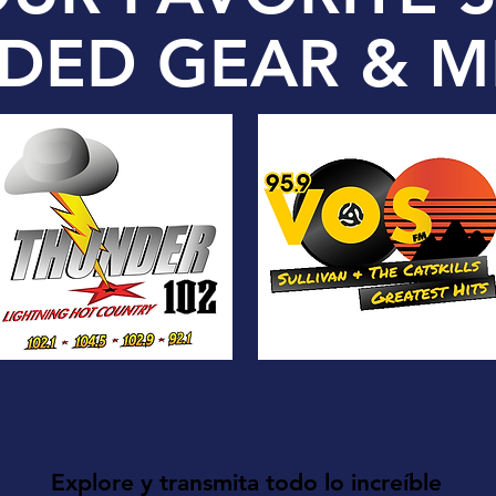
DED GEAR & M
Explore y transmita todo lo increíble