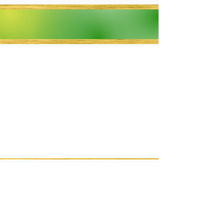
Explore y transmita todo lo increíble
música y contenido presentados por Bold Gold