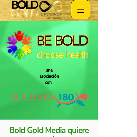
una
asociación
con
Bold Gold Media quiere