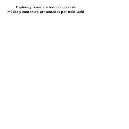
Explore y transmita todo lo increíble
música y contenido presentados por Bold Gold
Informe EEO
Archivo público
de la FCC
Aplicaciones de la FCC
Reglas oficiales del concurso
© 2022 ​Bold Gold Media Group, LP - Todos los
derechos reservados.