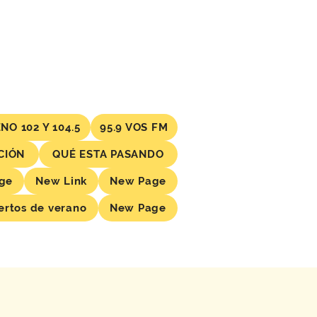
NO 102 Y 104.5
95.9 VOS FM
CIÓN
QUÉ ESTA PASANDO
ge
New Link
New Page
ertos de verano
New Page