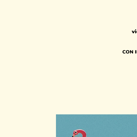
vi
CON 