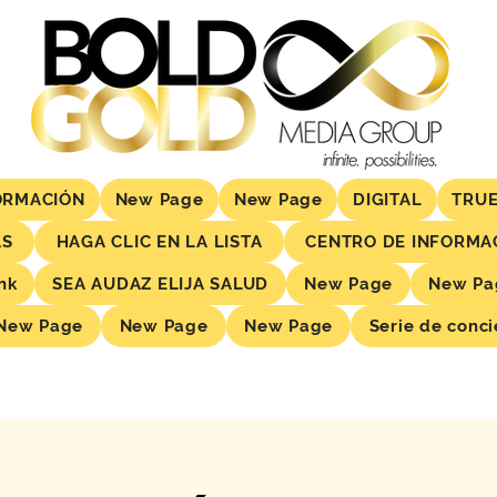
ORMACIÓN
New Page
New Page
DIGITAL
TRUE
AS
HAGA CLIC EN LA LISTA
CENTRO DE INFORMA
nk
SEA AUDAZ ELIJA SALUD
New Page
New Pa
New Page
New Page
New Page
Serie de conci