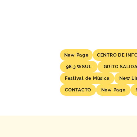
New Page
CENTRO DE INF
98.3 WSUL
GRITO SALID
Festival de Música
New Li
CONTACTO
New Page