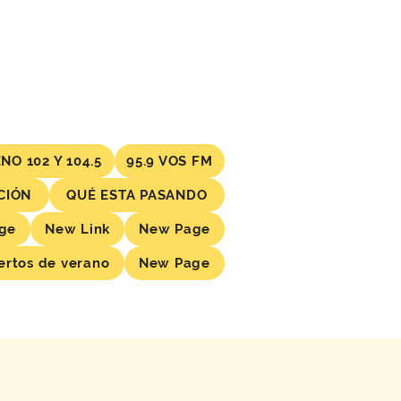
NO 102 Y 104.5
95.9 VOS FM
CIÓN
QUÉ ESTA PASANDO
ge
New Link
New Page
ertos de verano
New Page