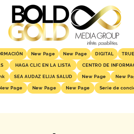
ORMACIÓN
New Page
New Page
DIGITAL
TRUE
AS
HAGA CLIC EN LA LISTA
CENTRO DE INFORMA
nk
SEA AUDAZ ELIJA SALUD
New Page
New Pa
New Page
New Page
New Page
Serie de conci