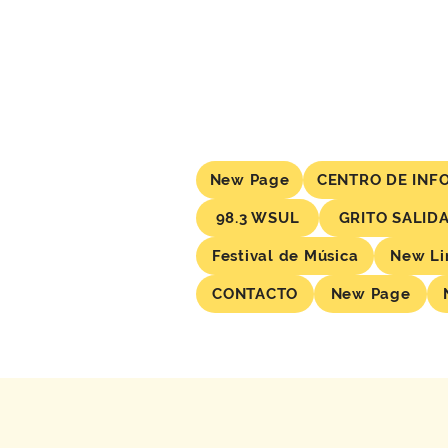
New Page
CENTRO DE INF
98.3 WSUL
GRITO SALID
Festival de Música
New Li
CONTACTO
New Page