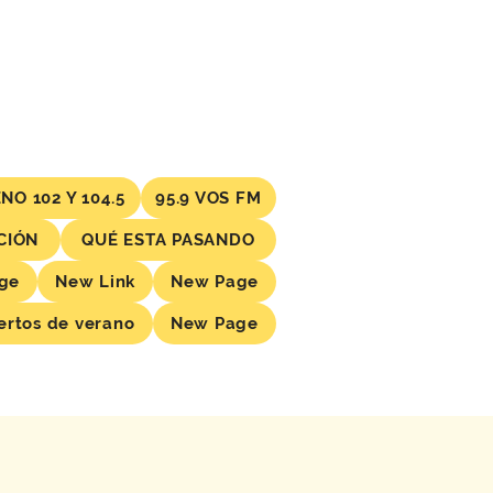
NO 102 Y 104.5
95.9 VOS FM
CIÓN
QUÉ ESTA PASANDO
ge
New Link
New Page
ertos de verano
New Page