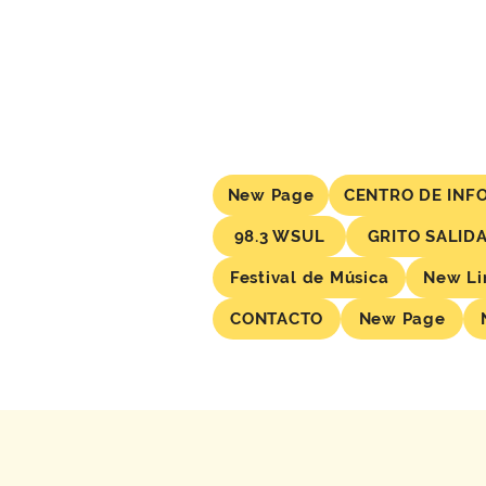
New Page
CENTRO DE INF
98.3 WSUL
GRITO SALID
Festival de Música
New Li
CONTACTO
New Page