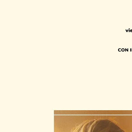
vi
CON 