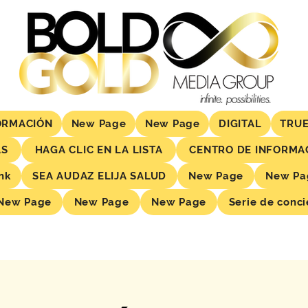
ORMACIÓN
New Page
New Page
DIGITAL
TRUE
AS
HAGA CLIC EN LA LISTA
CENTRO DE INFORMA
nk
SEA AUDAZ ELIJA SALUD
New Page
New Pa
New Page
New Page
New Page
Serie de conci